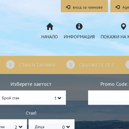
вход за членове
Age
НАЧАЛО
ИНФОРМАЦИЯ
ПОКАЖИ НА 
2
СТАИ И ТАРИФИ
3
СВЪРЖЕТЕ СЕ С
Изберете заетост
Promo Code:
Брой стаи
1
Стая
тни
Деца