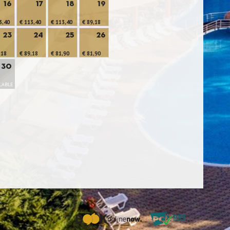
16
17
18
19
3,40
€ 113,40
€ 113,40
€ 89,18
23
24
25
26
,18
€ 89,18
€ 81,90
€ 81,90
30
LABLE