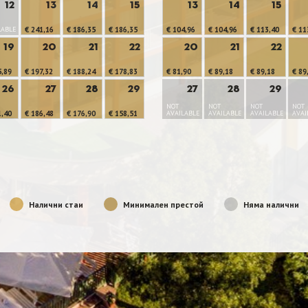
12
13
14
15
13
14
15
LABLE
€ 241,16
€ 186,35
€ 186,35
€ 104,96
€ 104,96
€ 113,40
€ 11
19
20
21
22
20
21
22
5,89
€ 197,32
€ 188,24
€ 178,83
€ 81,90
€ 89,18
€ 89,18
€ 89
26
27
28
29
27
28
29
NOT
NOT
NOT
NOT
1,40
€ 186,48
€ 176,90
€ 158,51
AVAILABLE
AVAILABLE
AVAILABLE
AVAI
Налични стаи
Минимален престой
Няма налични