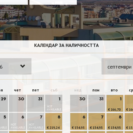
КАЛЕНДАР ЗА НАЛИЧНОСТТА
26
септември
ря
чет
пет
съб
нед
пон
вто
с
29
30
31
1
30
31
1
NOT
AVAILABLE
€ 166,70
€ 16
5
6
7
8
6
7
8
NOT
NOT
LABLE
AVAILABLE
AVAILABLE
€ 219,24
€ 134,95
€ 134,95
€ 134,95
€ 13