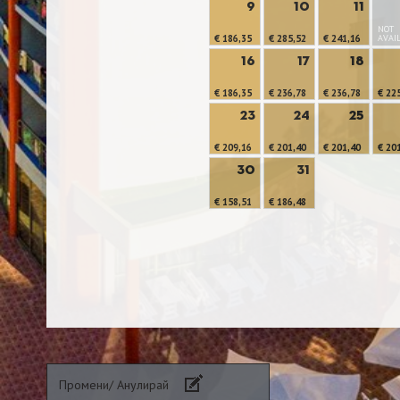
9
10
11
NOT
€ 186,35
€ 285,52
€ 241,16
AVAI
16
17
18
€ 186,35
€ 236,78
€ 236,78
€ 22
23
24
25
€ 209,16
€ 201,40
€ 201,40
€ 20
30
31
€ 158,51
€ 186,48
Промени/ Анулирай