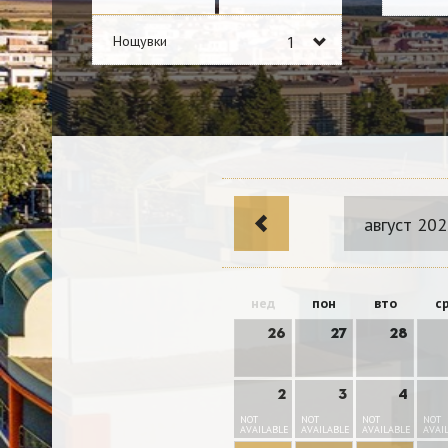
Нощувки
август 20
нед
пон
вто
с
26
27
28
2
3
4
NOT
NOT
NOT
NOT
AVAILABLE
AVAILABLE
AVAILABLE
AVAI