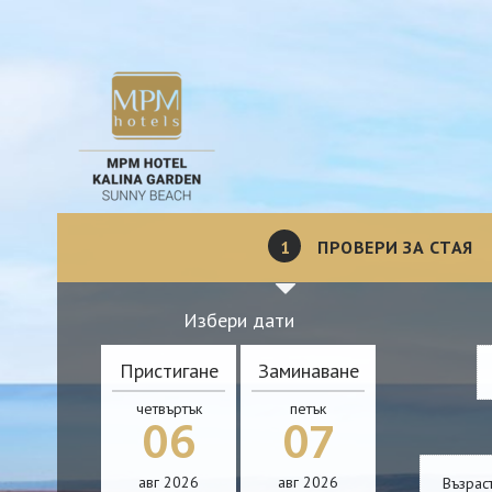
1
ПРОВЕРИ ЗА СТАЯ
Избери дати
Пристигане
Заминаване
четвъртък
петък
06
07
авг
2026
авг
2026
Възрас