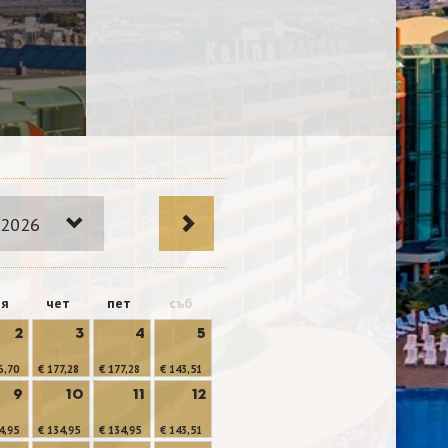
 2026
ря
чет
пет
съб
2
3
4
5
6,70
€ 177,28
€ 177,28
€ 143,51
9
10
11
12
4,95
€ 134,95
€ 134,95
€ 143,51